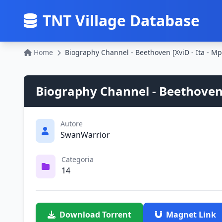
TNT Village Database
Home
Biography Channel - Beethoven [XviD - Ita - Mp
Biography Channel - Beethoven 
Autore
SwanWarrior
Categoria
14
Download Torrent
Magnet Link