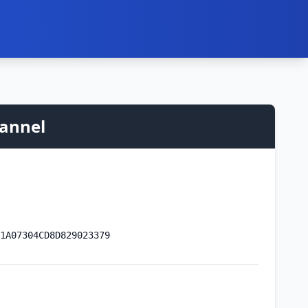
hannel
1A07304CD8D829023379