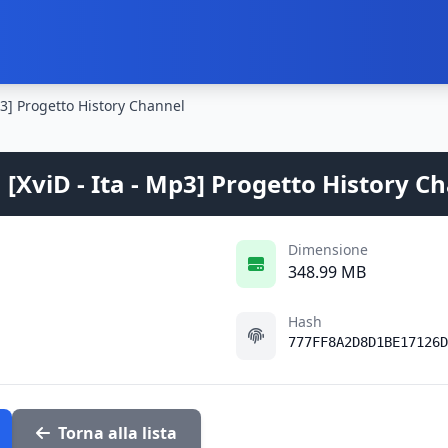
3] Progetto History Channel
[XviD - Ita - Mp3] Progetto History C
Dimensione
348.99 MB
Hash
777FF8A2D8D1BE17126D
Torna alla lista