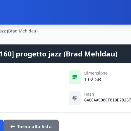
azz (Brad Mehldau)
160] progetto jazz (Brad Mehldau)
Dimensione
1.02 GB
Hash
64CCAACD8CF810D7D237
Torna alla lista