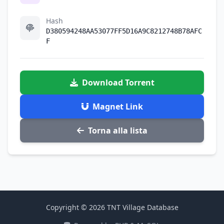
Hash
D380594248AA53077FF5D16A9C8212748B78AFC
F
Download Torrent
Magnet Link
Torna alla lista
Copyright © 2026 TNT Village Database