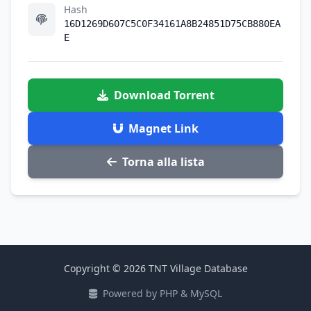
Hash
16D1269D607C5C0F34161A8B24851D75CB880EA
E
Download Torrent
Magnet Link
Torna alla lista
Copyright © 2026 TNT Village Database
Powered by PHP & MySQL