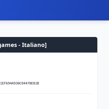
games - Italiano]
1EF694A930C04478E81B