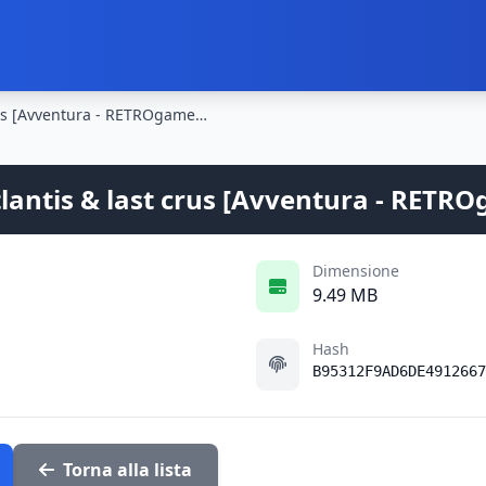
Indiana Jones and the fate of atlantis & last crus [Avventura - RETROgames - Italiano]
tlantis & last crus [Avventura - RETRO
Dimensione
9.49 MB
Hash
B95312F9AD6DE4912667
Torna alla lista