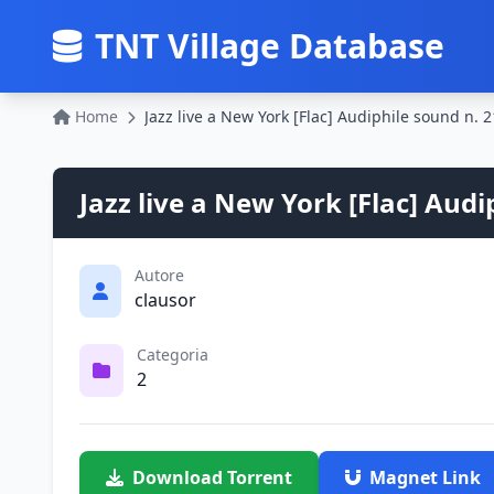
TNT Village Database
Home
Jazz live a New York [Flac] Audiphile sound n. 2
Jazz live a New York [Flac] Audi
Autore
clausor
Categoria
2
Download Torrent
Magnet Link