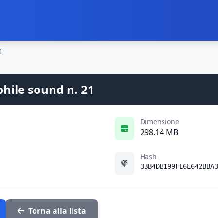
1
phile sound n. 21
Dimensione
298.14 MB
Hash
3BB4DB199FE6E642BBA3
Torna alla lista