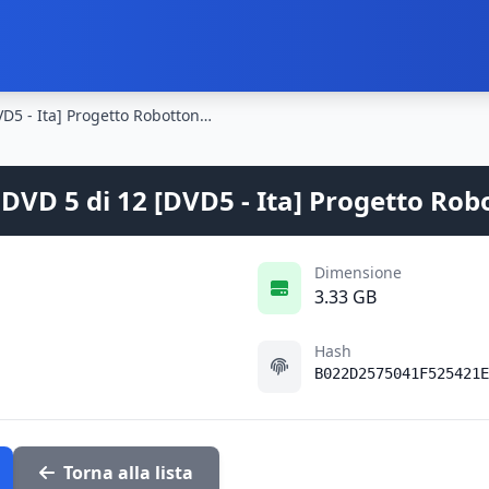
Jeeg Robot d'Acciaio S01e17-20- DVD 5 di 12 [DVD5 - Ita] Progetto Robottoni - Tornare Bambino
 DVD 5 di 12 [DVD5 - Ita] Progetto Ro
Dimensione
3.33 GB
Hash
B022D2575041F525421E
Torna alla lista