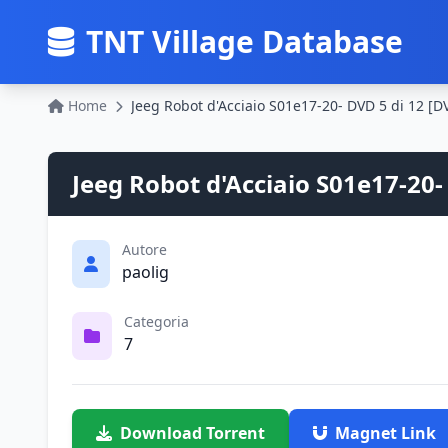
TNT Village Database
Home
Jeeg Robot d'Acciaio S01e17-20-
Autore
paolig
Categoria
7
Download Torrent
Magnet Link