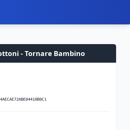
bottoni - Tornare Bambino
4AECAE72ABE04410B0C1