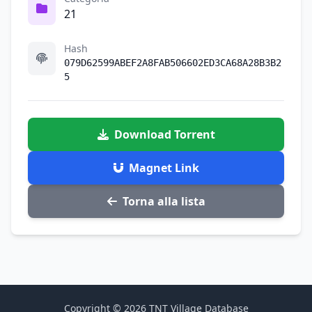
21
Hash
079D62599ABEF2A8FAB506602ED3CA68A28B3B2
5
Download Torrent
Magnet Link
Torna alla lista
Copyright © 2026 TNT Village Database