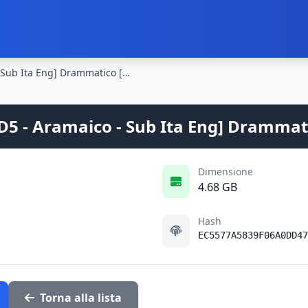
La passione di Cristo (2004) [DVD5 - Aramaico - Sub Ita Eng] Drammatico [CURA] Ciclo Fede e Religioni
VD5 - Aramaico - Sub Ita Eng] Drammati
Dimensione
4.68 GB
Hash
EC5577A5839F06A0DD47
Torna alla lista