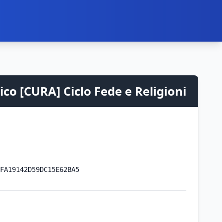
co [CURA] Ciclo Fede e Religioni
FA19142D59DC15E62BA5