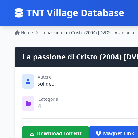
TNT Village Database
Home
La passione di Cristo (2004) [D
Autore
solideo
Categoria
4
Download Torrent
Magnet Link