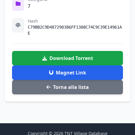
7
Hash
C79BB2C9D487290386FF1308C74C9C39E14961A
E
Download Torrent
Magnet Link
Torna alla lista
Copyright © 2026 TNT Village Database