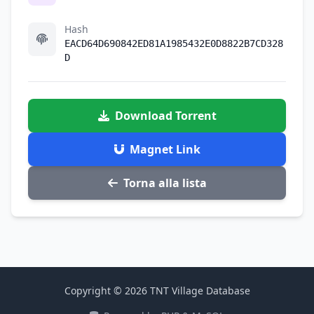
Hash
EACD64D690842ED81A1985432E0D8822B7CD328
D
Download Torrent
Magnet Link
Torna alla lista
Copyright © 2026 TNT Village Database