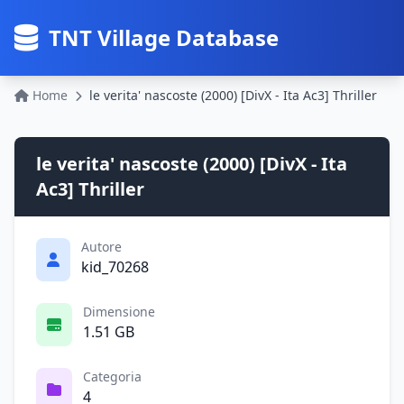
TNT Village Database
Home
le verita' nascoste (2000) [DivX - Ita Ac3] Thriller
le verita' nascoste (2000) [DivX - Ita
Ac3] Thriller
Autore
kid_70268
Dimensione
1.51 GB
Categoria
4