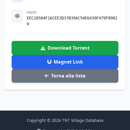
Hash
EEC20584F16CEE3D37B39AC54E6439F479F8982
0
Download Torrent
Magnet Link
Torna alla lista
Copyright © 2026 TNT Village Database