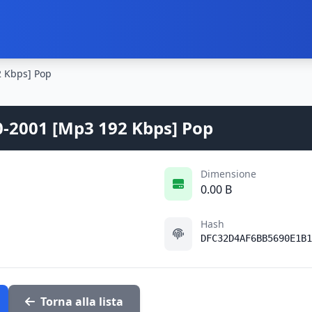
2 Kbps] Pop
0-2001 [Mp3 192 Kbps] Pop
Dimensione
0.00 B
Hash
DFC32D4AF6BB5690E1B1
Torna alla lista