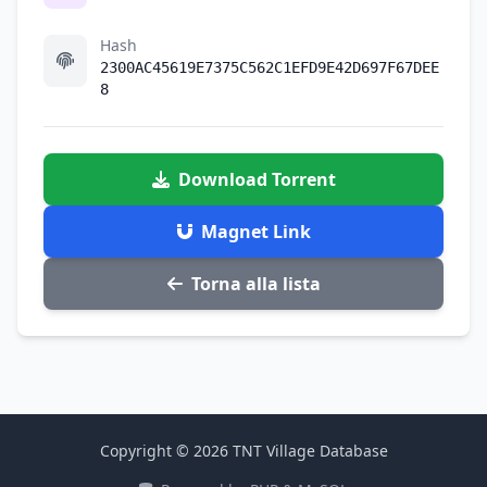
Hash
2300AC45619E7375C562C1EFD9E42D697F67DEE
8
Download Torrent
Magnet Link
Torna alla lista
Copyright © 2026 TNT Village Database