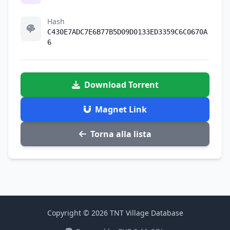
Hash
C430E7ADC7E6B77B5D09D0133ED3359C6C0670A
6
Download Torrent
Magnet Link
Torna alla lista
Copyright © 2026 TNT Village Database