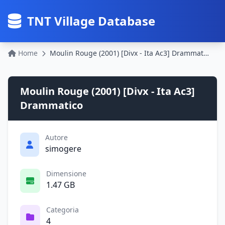
TNT Village Database
Home
Moulin Rouge (2001) [Divx - Ita Ac3] Drammatico
Moulin Rouge (2001) [Divx - Ita Ac3]
Drammatico
Autore
simogere
Dimensione
1.47 GB
Categoria
4