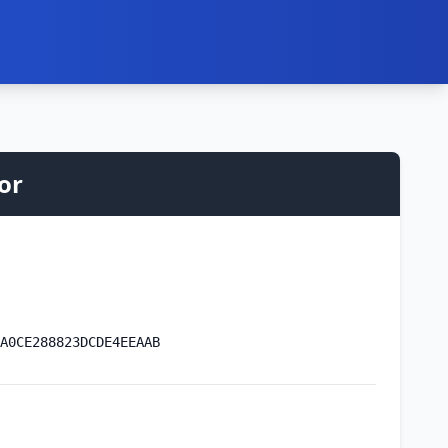
or
A0CE288823DCDE4EEAAB