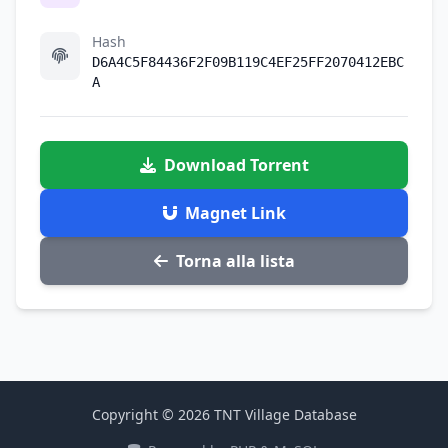
Hash
D6A4C5F84436F2F09B119C4EF25FF2070412EBC
A
Download Torrent
Magnet Link
Torna alla lista
Copyright © 2026 TNT Village Database