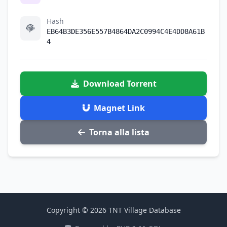
Hash
EB64B3DE356E557B4864DA2C0994C4E4DD8A61B
4
Download Torrent
Magnet Link
Torna alla lista
Copyright © 2026 TNT Village Database