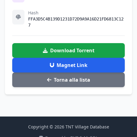
Hash
FFA3D5C4B139D1231D72D9A9A16D21FD6813C12
7
Download Torrent
Magnet Link
Torna alla lista
Copyright © 2026 TNT Village Database