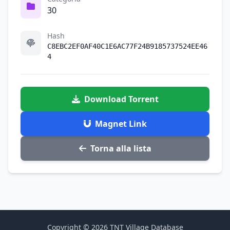
30
Hash
C8EBC2EF0AF40C1E6AC77F24B9185737524EE46
4
Download Torrent
Magnet Link
Torna alla lista
Copyright © 2026 TNT Village Database