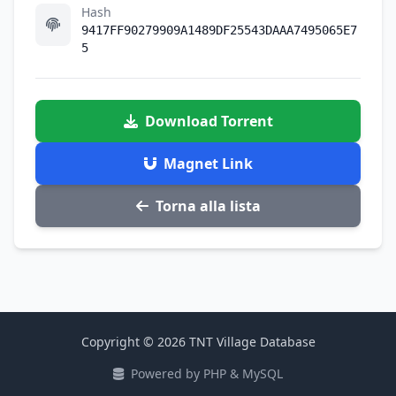
Hash
9417FF90279909A1489DF25543DAAA7495065E7
5
Download Torrent
Magnet Link
Torna alla lista
Copyright © 2026 TNT Village Database
Powered by PHP & MySQL