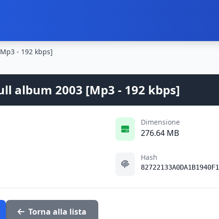
 [Mp3 - 192 kbps]
Full album 2003 [Mp3 - 192 kbps]
Dimensione
276.64 MB
Hash
82722133A0DA1B1940F1
Torna alla lista