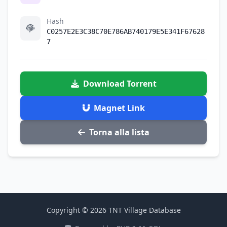
Hash
C0257E2E3C38C70E786AB740179E5E341F67628
7
Download Torrent
Magnet Link
Torna alla lista
Copyright © 2026 TNT Village Database