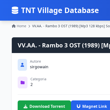
TNT Village Database
Home
VV.AA. - Rambo 3 OST (1989) [M
Autore
sirgowain
Categoria
2
Download Torrent
Magnet Link