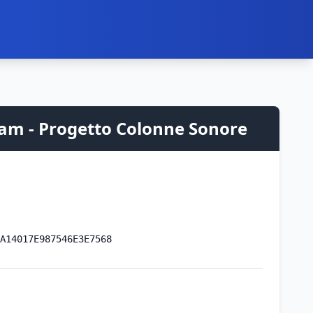
nam - Progetto Colonne Sonore
A14017E987546E3E7568