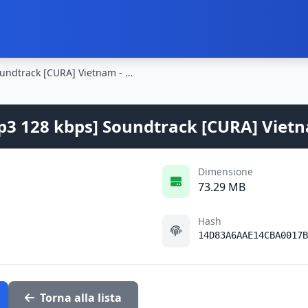
VV.AA. - Rambo 3 OST (1989) [Mp3 128 kbps] Soundtrack [CURA] Vietnam - Progetto Colonne Sonore
p3 128 kbps] Soundtrack [CURA] Viet
Dimensione
73.29 MB
Hash
14D83A6AAE14CBA0017B
Torna alla lista